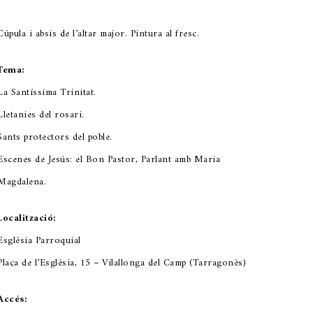
Cúpula i absis de l’altar major. Pintura al fresc.
Tema:
La Santíssima Trinitat.
Lletanies del rosari.
Sants protectors del poble.
Escenes de Jesús: el Bon Pastor, Parlant amb Maria
Magdalena.
Localització:
Església Parroquial
Plaça de l’Església, 15 – Vilallonga del Camp (Tarragonès)
Accés: